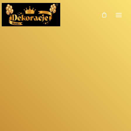
Zdjęcia
Dekoracje
Dekoracje Weselne
Dekoracje Licencja
Oferta