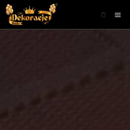
Zdjęcia
Dekoracje
Dekoracje Weselne
Dekoracje Licencja
Oferta