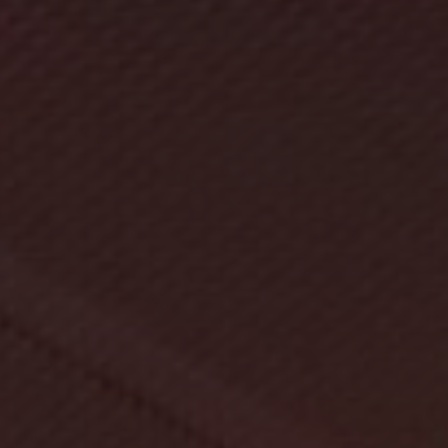
Akcesoria Dekoracyjne
Balony
Balony z helem
Kontakt