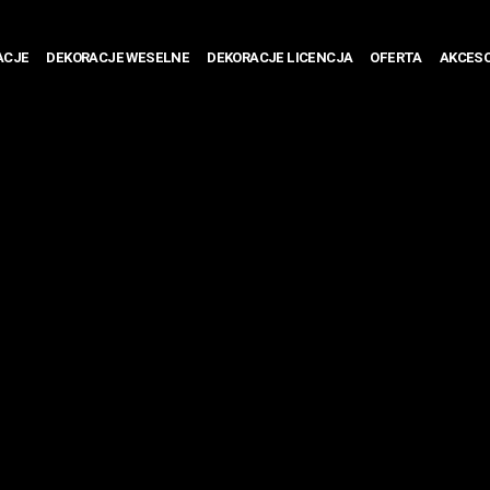
ACJE
DEKORACJE WESELNE
DEKORACJE LICENCJA
OFERTA
AKCESO