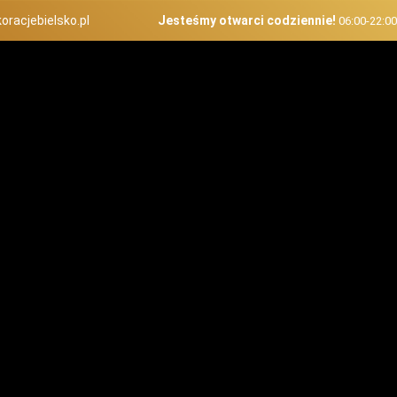
oracjebielsko.pl
Jesteśmy otwarci codziennie!
06:00-22:0