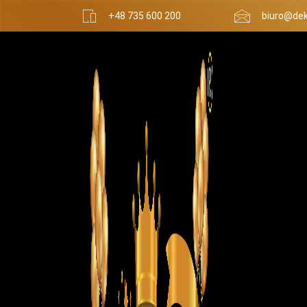
+48 735 600 200
biuro@dek