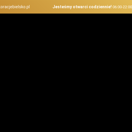
oracjebielsko.pl
Jesteśmy otwarci codziennie!
06:00-22:0