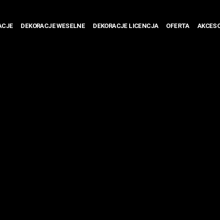
ACJE
DEKORACJE WESELNE
DEKORACJE LICENCJA
OFERTA
AKCESO