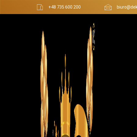
+48 735 600 200
biuro@dek