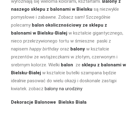
wyróżniają się wieloma kolorami, kształtami.
Balony z
naszego sklepu z balonami w Bielsku
są niezwykle
pomysłowe i zabawne. Zobacz sam! Szczególnie
polecamy
balon okolicznościowy
ze sklepu z
balonami w Bielsku-Białej
w kształcie gigantycznego,
nieco przekrzywionego tortu w śmieszne paski z
napisem
happy birthday
oraz
balony
w kształcie
prezentów ze wstążeczkami w złotym, czerwonym i
srebrnym kolorze. Wielki
balon
ze
sklepu z balonami w
Bielsku-Białej
w kształcie butelki szampana będzie
idealnie pasować do wielu okazji i doskonale zastąpi
kwiatek. zobacz
balony na urodziny
Dekoracje Balonowe Bielsko Biała