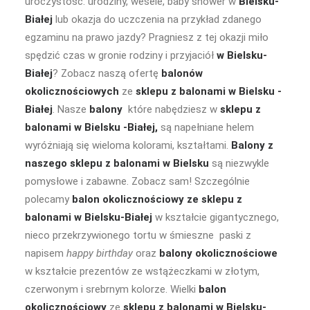
uroczystość: urodziny, wesele, baby shower w
Bielsku-
Białej
lub okazja do uczczenia na przykład zdanego
egzaminu na prawo jazdy? Pragniesz z tej okazji miło
spędzić czas w gronie rodziny i przyjaciół
w Bielsku-
Białej
? Zobacz naszą ofertę
balonów
okolicznościowych
ze
sklepu z balonami w Bielsku -
Białej
. Nasze
balony
które nabędziesz w
sklepu z
balonami w Bielsku -Białej,
są napełniane helem
wyróżniają się wieloma kolorami, kształtami.
Balony z
naszego sklepu z balonami w Bielsku
są niezwykle
pomysłowe i zabawne. Zobacz sam! Szczególnie
polecamy
balon okolicznościowy
ze sklepu z
balonami w Bielsku-Białej
w kształcie gigantycznego,
nieco przekrzywionego tortu w śmieszne paski z
napisem
happy birthday
oraz
balony okolicznościowe
w kształcie prezentów ze wstążeczkami w złotym,
czerwonym i srebrnym kolorze. Wielki
balon
okolicznościowy
ze
sklepu z balonami w Bielsku-