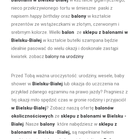
balonami w Bielsku-Białej
w kształcie gigantycznego,
nieco przekrzywionego tortu w śmieszne paski z
napisem
happy birthday
oraz
balony
w kształcie
prezentów ze wstążeczkami w złotym, czerwonym i
srebrnym kolorze. Wielki
balon
ze
sklepu z balonami w
Bielsku-Białej
w kształcie butelki szampana będzie
idealnie pasować do wielu okazji i doskonale zastąpi
kwiatek. zobacz
balony na urodziny
Przed Tobą ważna uroczystość: urodziny, wesele, baby
shower w
Bielsku-Białej
lub okazja do uczczenia na
przykład zdanego egzaminu na prawo jazdy? Pragniesz z
tej okazji miło spędzić czas w gronie rodziny i przyjaciół
w Bielsku-Białej
? Zobacz naszą ofertę
balonów
okolicznościowych
ze
sklepu z balonami w Bielsku -
Białej
. Nasze
balony
które nabędziesz w
sklepu z
balonami w Bielsku -Białej,
są napełniane helem