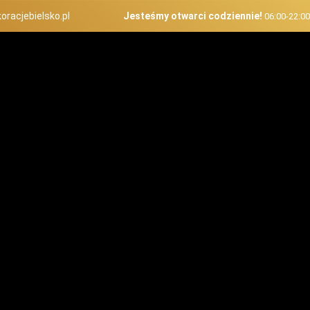
oracjebielsko.pl
Jesteśmy otwarci codziennie!
06:00-22:0