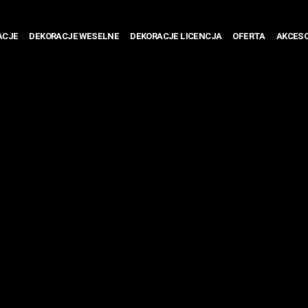
ACJE
DEKORACJE WESELNE
DEKORACJE LICENCJA
OFERTA
AKCESO