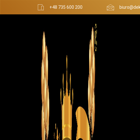
+48 735 600 200
biuro@dek