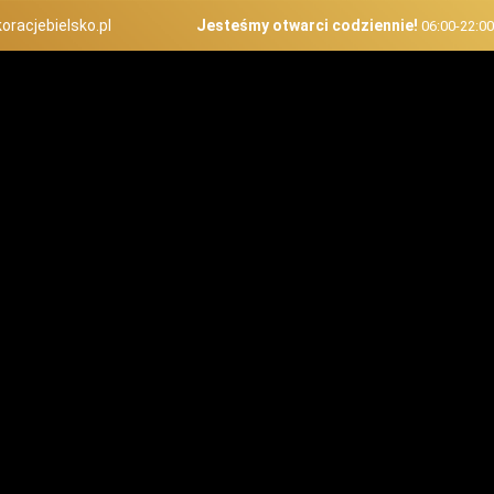
oracjebielsko.pl
Jesteśmy otwarci codziennie!
06:00-22:0