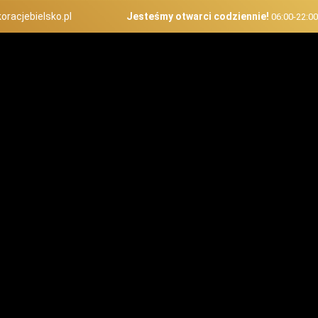
oracjebielsko.pl
Jesteśmy otwarci codziennie!
06:00-22:0