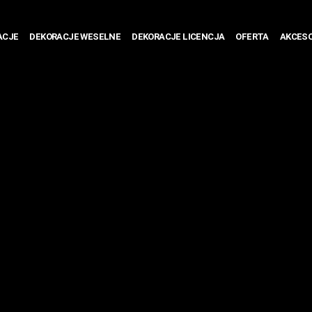
ACJE
DEKORACJE WESELNE
DEKORACJE LICENCJA
OFERTA
AKCESO