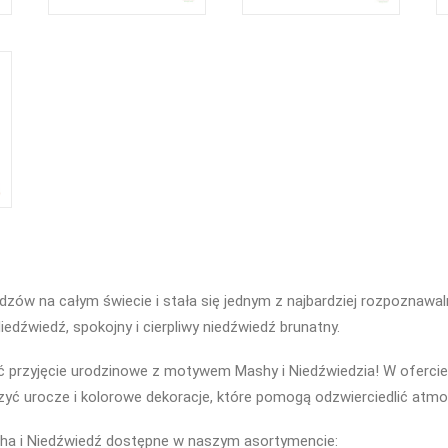
zów na całym świecie i stała się jednym z najbardziej rozpoznawal
źwiedź, spokojny i cierpliwy niedźwiedź brunatny.
eć przyjęcie urodzinowe z motywem Mashy i Niedźwiedzia! W ofercie 
urocze i kolorowe dekoracje, które pomogą odzwierciedlić atmosfe
sha i Niedźwiedź dostępne w naszym asortymencie: