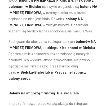
wybór
balonów NA IMPREZĘ FIRMOWĄ
. W
sklepie z
balonami w Bielsku
niezwykle eleganckie są
balony NA
IMPREZĘ FIRMOWĄ
w czarnym kolorze, a liczba
napisana na nich jest biała. Również
balony NA
IMPREZĘ FIRMOWĄ
w złotym kolorze z czarnymi
liczbami są bardzo ładne i spodobają się wielu z Was.
Zachęcam do obejrzenia i zakupu naszych
balonów NA
IMPREZĘ FIRMOWĄ
ze
sklepu z balonami w Bielsku
.
Będziecie mile zaskoczeni różnorodnością naszych
balonów i ich wysoką jakością wykonania. Na pewno
będziecie się nimi cieszyć przez bardzo długi
czas
w Bielsku-Białej lub w Pszczynie!
zobacz
balony serca
Balony na imprezę firmową Bielsko Biała
Impreza firmowa to doskonała okazja do integracji