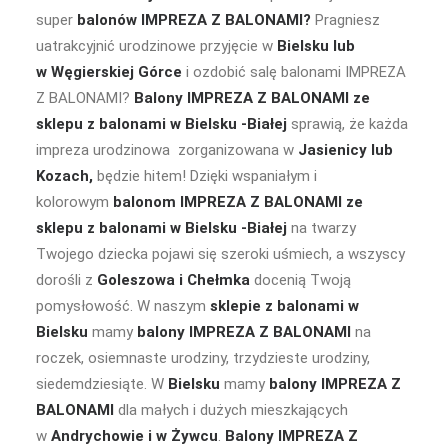
super
balonów IMPREZA Z BALONAMI?
Pragniesz
uatrakcyjnić urodzinowe przyjęcie w
Bielsku lub
w Węgierskiej Górce
i ozdobić salę balonami IMPREZA
Z BALONAMI?
Balony IMPREZA Z BALONAMI
ze
sklepu z balonami w Bielsku -Białej
sprawią, że każda
impreza urodzinowa zorganizowana w
Jasienicy lub
Kozach,
będzie hitem! Dzięki wspaniałym i
kolorowym
balonom IMPREZA Z BALONAMI
ze
sklepu z balonami w Bielsku -Białej
na twarzy
Twojego dziecka pojawi się szeroki uśmiech, a wszyscy
dorośli z
Goleszowa i Chełmka
docenią Twoją
pomysłowość. W naszym
sklepie z balonami w
Bielsku
mamy
balony IMPREZA Z BALONAMI
na
roczek, osiemnaste urodziny, trzydzieste urodziny,
siedemdziesiąte. W
Bielsku
mamy
balony IMPREZA Z
BALONAMI
dla małych i dużych mieszkających
w
Andrychowie i w Żywcu
.
Balony IMPREZA Z