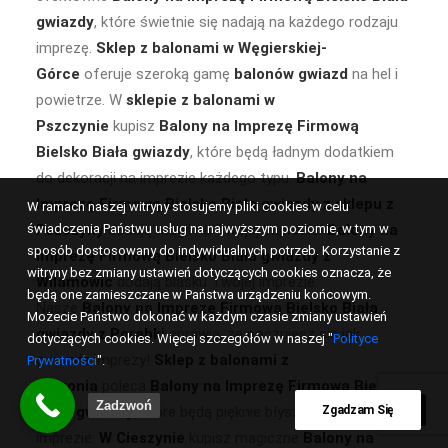
gwiazdy
, które świetnie się nadają na każdego rodzaju
imprezę.
Sklep z balonami w Węgierskiej-
Górce
oferuje szeroką gamę
balonów gwiazd
na hel i
powietrze. W
sklepie z balonami w
Pszczynie
kupisz
Balony na Imprezę Firmową
Bielsko Biała gwiazdy
, które będą ładnym dodatkiem
do dekoracji na imprezie każdego typu.
Balony na
Imprezę Firmową Bielsko Biała gwiazdy z sklepu z
W ramach naszej witryny stosujemy pliki cookies w celu
świadczenia Państwu usług na najwyższym poziomie, w tym w
Pszczyny
dodają magii na Twojej imprezie!
Balony na
sposób dostosowany do indywidualnych potrzeb. Korzystanie z
Imprezę Firmową Bielsko Biała gwiazdy z
witryny bez zmiany ustawień dotyczących cookies oznacza, że
Wilamowic
dodają blasku Twojej imprezie.
będą one zamieszczane w Państwa urządzeniu końcowym.
Nasze
Balony na Imprezę Firmową Bielsko Biała
Możecie Państwo dokonać w każdym czasie zmiany ustawień
gwiazdy z Porąbki
sprawią, że poczujesz się jak
dotyczących cookies. Więcej szczegółów w naszej "
Polityce
gwiazda imprezy!
Sklep z balonami z
Prywatności
".
Ustronia
poleca
Balony na Imprezę Firmową Bielsko
Zadzwoń
Biała gwiazdy
, które będą pięknie błyszczeć na Twojej
Zgadzam Się
imprezie.
W Cieszynie
kupisz magiczne
Balony na