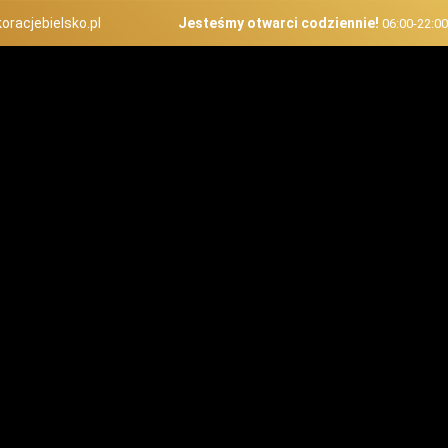
oracjebielsko.pl
Jesteśmy otwarci codziennie!
06:00-22:0