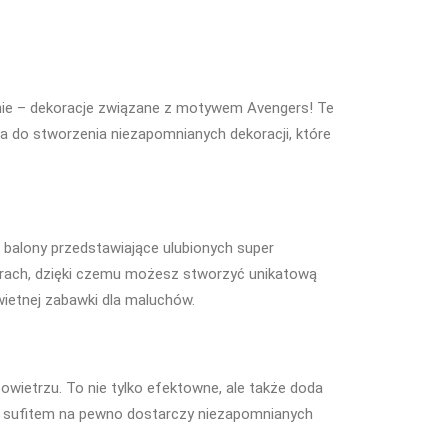
anie – dekoracje związane z motywem Avengers! Te
cja do stworzenia niezapomnianych dekoracji, które
balony przedstawiające ulubionych super
iarach, dzięki czemu możesz stworzyć unikatową
wietnej zabawki dla maluchów.
wietrzu. To nie tylko efektowne, ale także doda
d sufitem na pewno dostarczy niezapomnianych