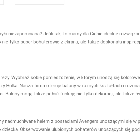
yła niezapomniana? Jeśli tak, to mamy dla Ciebie idealne rozwiąz
 nie tylko super bohaterowie z ekranu, ale także doskonała inspira
ezy. Wyobraź sobie pomieszczenie, w którym unoszą się kolorowe 
zy Hulka. Nasza firma oferuje balony w różnych kształtach i rozm
. Balony mogą także pełnić funkcję nie tylko dekoracji, ale także ś
lony nadmuchiwane helem z postaciami Avengers unoszącymi się w po
o dziecka. Obserwowanie ulubionych bohaterów unoszących się po