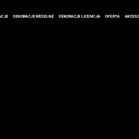
ACJE
DEKORACJE WESELNE
DEKORACJE LICENCJA
OFERTA
AKCESO