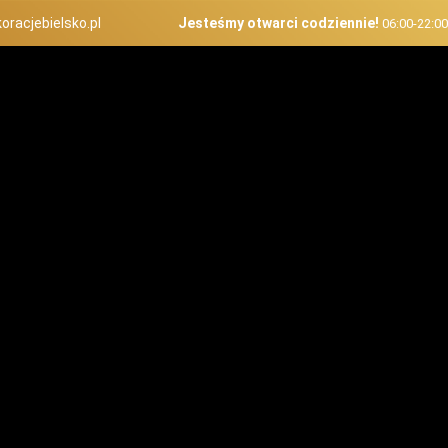
oracjebielsko.pl
Jesteśmy otwarci codziennie!
06:00-22:0