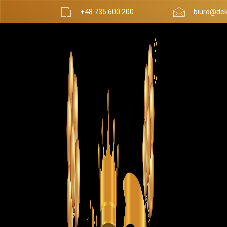
+48 735 600 200
biuro@dek