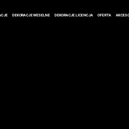
ACJE
DEKORACJE WESELNE
DEKORACJE LICENCJA
OFERTA
AKCESO