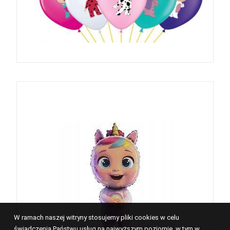
W ramach naszej witryny stosujemy pliki cookies w celu
świadczenia Państwu usług na najwyższym poziomie, w tym w