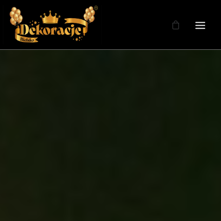
Zdjęcia
Dekoracje
Dekoracje Weselne
Dekoracje Licencja
Oferta