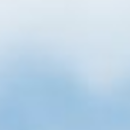
Akcesoria Dekoracyjne
Balony
Balony z helem
Kontakt