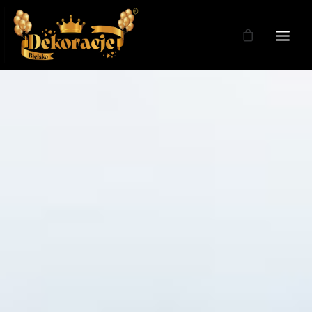
Zdjęcia
Dekoracje
Dekoracje Weselne
Dekoracje Licencja
Oferta