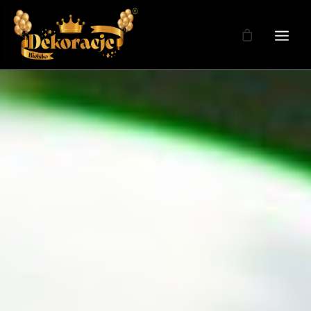
Zdjęcia
Dekoracje
Dekoracje Weselne
Dekoracje Licencja
Oferta