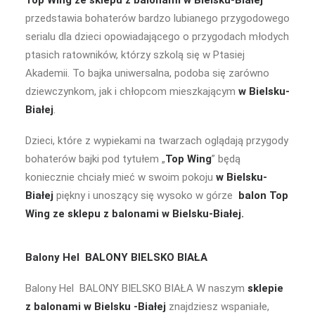
Top Wing
ze sklepu z balonami w Bielsku-Białej
przedstawia bohaterów bardzo lubianego przygodowego
serialu dla dzieci opowiadającego o przygodach młodych
ptasich ratowników, którzy szkolą się w Ptasiej
Akademii. To bajka uniwersalna, podoba się zarówno
dziewczynkom, jak i chłopcom mieszkającym
w Bielsku-
Białej
.
Dzieci, które z wypiekami na twarzach oglądają przygody
bohaterów bajki pod tytułem „
Top Wing
” będą
koniecznie chciały mieć w swoim pokoju
w Bielsku-
Białej
piękny i unoszący się wysoko w górze
balon Top
Wing
ze sklepu z balonami w Bielsku-Białej.
Balony Hel BALONY BIELSKO BIAŁA
Balony Hel BALONY BIELSKO BIAŁA W naszym
sklepie
z
balonami w Bielsku -Białej
znajdziesz wspaniałe,