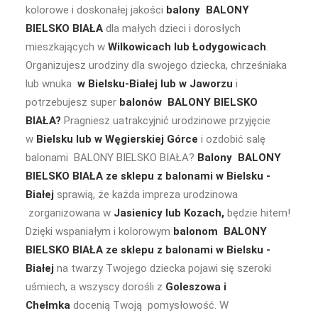
kolorowe i doskonałej jakości
balony BALONY
BIELSKO BIAŁA
dla małych dzieci i dorosłych
mieszkających w
Wilkowicach lub Łodygowicach
.
Organizujesz urodziny dla swojego dziecka, chrześniaka
lub wnuka
w Bielsku-Białej lub w Jaworzu
i
potrzebujesz super
balonów BALONY BIELSKO
BIAŁA?
Pragniesz uatrakcyjnić urodzinowe przyjęcie
w
Bielsku lub w Węgierskiej Górce
i ozdobić salę
balonami BALONY BIELSKO BIAŁA?
Balony BALONY
BIELSKO BIAŁA
ze sklepu z balonami w Bielsku -
Białej
sprawią, że każda impreza urodzinowa
zorganizowana w
Jasienicy lub Kozach,
będzie hitem!
Dzięki wspaniałym i kolorowym
balonom BALONY
BIELSKO BIAŁA
ze sklepu z balonami w Bielsku -
Białej
na twarzy Twojego dziecka pojawi się szeroki
uśmiech, a wszyscy dorośli z
Goleszowa i
Chełmka
docenią Twoją pomysłowość. W