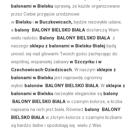
balonami w Bielsku
sprawią, że każde organizowane
przez Ciebie przyjęcie urodzinowe
w
Bielsku
i
w Buczkowicach,
będzie niezwykle udane,
a
balony BALONY BIELSKO BIAŁA
dostarczą Wam
wielu radości.
Balony BALONY BIELSKO BIAŁA
z
naszego
sklepu z balonami w Bielsku-Białej
będą
unosić się nad głowami Twoich gości zachęcając do
wspólnej, wspaniałej zabawy
w Szczyrku i w
Czechowicach-Dziedzicach.
W naszym
sklepie z
balonami w Bielsku
jest naprawdę ogromny
wybór
balonów BALONY BIELSKO BIAŁA
. W
sklepie z
balonami w Bielsku
niezwykle eleganckie są
balony
BALONY BIELSKO BIAŁA
w czarnym kolorze, a liczba
napisana na nich jest biała. Również
balony BALONY
BIELSKO BIAŁA
w złotym kolorze z czarnymi liczbami
są bardzo ładne i spodobają się wielu z Was.