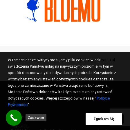
Zobacz także:
beskiddivers.pl
instruktorzynurkowania.pl
W ramach naszej witryny stosujemy pliki cookies w celu
świadczenia Państwu usług na najwyższym poziomie, w tym w
balonybielsko.pl
bluemu.com.pl
sposób dostosowany do indywidualnych potrzeb. Korzystanie z
witryny bez zmiany ustawień dotyczących cookies oznacza, że
będą one zamieszczane w Państwa urządzeniu końcowym.
Możecie Państwo dokonać w każdym czasie zmiany ustawień
dotyczących cookies. Więcej szczegółów w naszej "
Polityce
Prywatności
".
Polityka prywatności
Zadzwoń
Zgadzam Się
Regulamin