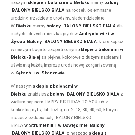
naszym
sklepie z balonami w Bielsku
mamy
balony
BALONY BIELSKO BIAŁA
na roczek, osiemnaste
urodziny, trzydzieste urodziny, siedemdziesiąte.
W
Bielsku
mamy
balony BALONY BIELSKO BIAŁA
dla
małych i dużych mieszkających w
Andrychowie i w
Żywcu
.
Balony BALONY BIELSKO BIAŁA
, które kupisz
w naszym bogato zaopatrzonym
sklepie z balonami w
Bielsku-Białej
są piękne, kolorowe z dużymi napisami i
uświetnią każdą imprezę urodzinową zorganizowaną
w
Kętach i w Skoczowie
.
W naszym
sklepie z balonami w
Bielsku
znajdziesz
balony BALONY BIELSKO BIAŁA
z
wielkim napisem HAPPY BIRTHDAY TO YOU lub z
konkretną cyfrą lub liczbą, np. 2, 18, 30, 40, 60, którymi
możesz ozdobić salę BALONY BIELSKO
BIAŁA
w Strumieniu i w Oświęcimie
.
Balony
BALONY BIELSKO BIAŁA
z naszego
sklepu z