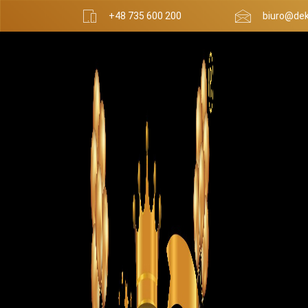
+48 735 600 200
biuro@dek