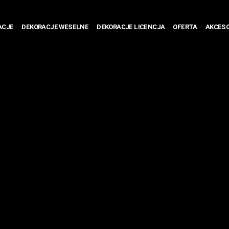
ACJE
DEKORACJE WESELNE
DEKORACJE LICENCJA
OFERTA
AKCESO