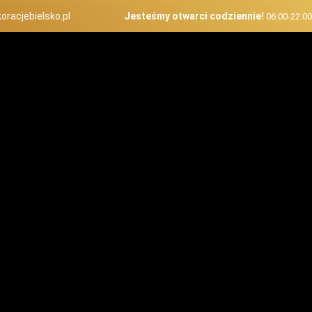
oracjebielsko.pl
Jesteśmy otwarci codziennie!
06:00-22:0