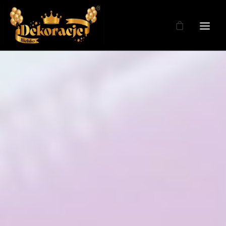
Zdjęcia
Dekoracje
Dekoracje Weselne
Dekoracje Licencja
Oferta