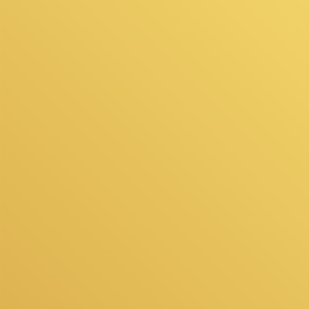
Akcesoria Dekoracyjne
Balony
Balony z helem
Kontakt