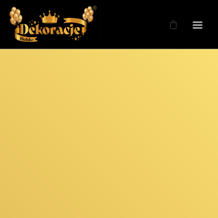
Zdjęcia
Dekoracje
Dekoracje Weselne
Dekoracje Licencja
Oferta