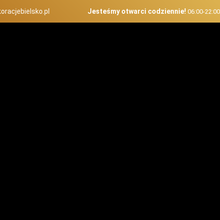
oracjebielsko.pl
Jesteśmy otwarci codziennie!
06:00-22:0