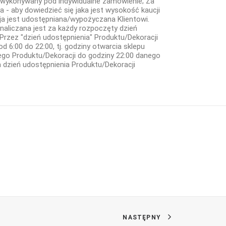
st wykonywany pod indywidualne zamówienie; Za
a - aby dowiedzieć się jaka jest wysokość kaucji
ja jest udostępniana/wypożyczana Klientowi.
naliczana jest za każdy rozpoczęty dzień
 Przez "dzień udostępnienia" Produktu/Dekoracji
 6:00 do 22:00, tj. godziny otwarcia sklepu
ego Produktu/Dekoracji do godziny 22:00 danego
a dzień udostępnienia Produktu/Dekoracji
NASTĘPNY