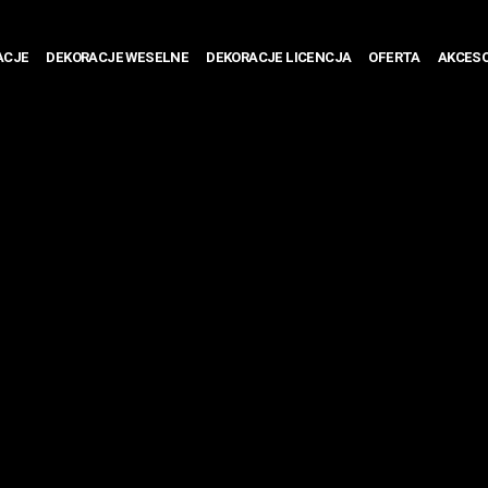
ACJE
DEKORACJE WESELNE
DEKORACJE LICENCJA
OFERTA
AKCESO