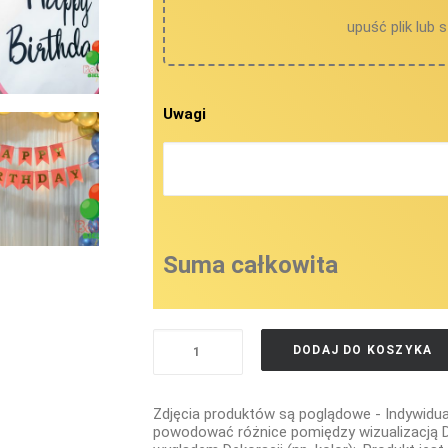
upuść plik lub 
Uwagi
Suma całkowita
ilość
DODAJ DO KOSZYKA
AKCESORIA
DEKORACYJNE
Zdjęcia produktów są poglądowe - Indywidu
BANERY
powodować różnice pomiędzy wizualizacją D