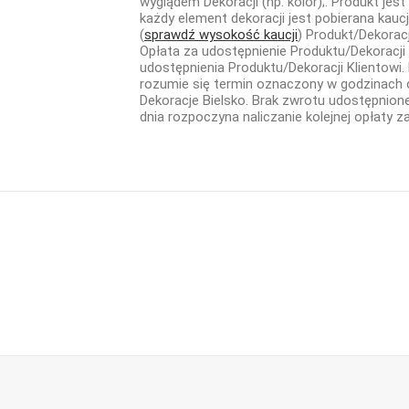
wyglądem Dekoracji (np. kolor);. Produkt je
każdy element dekoracji jest pobierana kaucj
(
sprawdź wysokość kaucji
) Produkt/Dekorac
Opłata za udostępnienie Produktu/Dekoracji 
udostępnienia Produktu/Dekoracji Klientowi.
rozumie się termin oznaczony w godzinach od
Dekoracje Bielsko. Brak zwrotu udostępnion
dnia rozpoczyna naliczanie kolejnej opłaty z