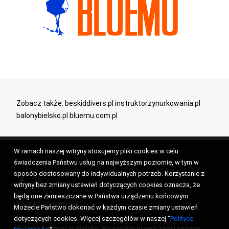
Zobacz także:
beskiddivers.pl
instruktorzynurkowania.pl
balonybielsko.pl
bluemu.com.pl
W ramach naszej witryny stosujemy pliki cookies w celu
świadczenia Państwu usług na najwyższym poziomie, w tym w
sposób dostosowany do indywidualnych potrzeb. Korzystanie z
witryny bez zmiany ustawień dotyczących cookies oznacza, że
będą one zamieszczane w Państwa urządzeniu końcowym.
Polityka prywatności
Możecie Państwo dokonać w każdym czasie zmiany ustawień
dotyczących cookies. Więcej szczegółów w naszej "
Polityce
Regulamin
© 2026 Dekoracje Bielsko. Wszystkie prawa zastrzeżone