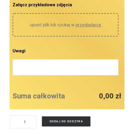
Załącz przykładowe zdjęcia
upuść plik lub szukaj w
przeglądarce
Uwagi
Suma całkowita
0,00 zł
ilość
DODAJ DO KOSZYKA
AKCESORIA