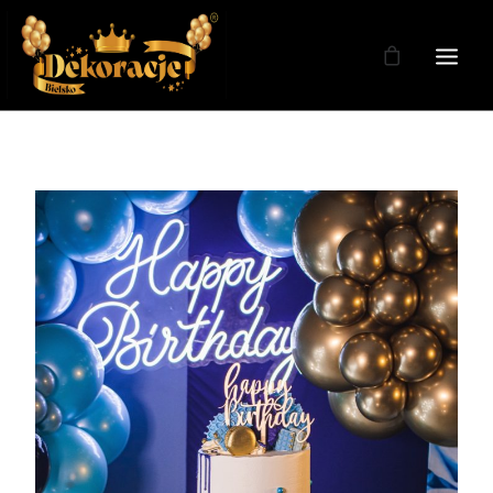
Zdjęcia
Dekoracje
Dekoracje Weselne
Dekoracje Licencja
Oferta