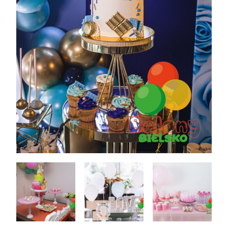
Akcesoria Dekoracyjne
Balony
Balony z helem
Kontakt