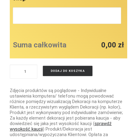
Suma całkowita
0,00 zł
ilość
DODAJ DO KOSZYKA
BALONY
Z
Zdjęcia produktów są poglądowe - Indywidualne
HELEM
ustawienia komputera/ telefonu mogą powodować
LITERY
różnice pomiędzy wizualizacją Dekoracji na komputerze
Klienta, a rzeczywistym wyglądem Dekoracji (np. kolor);.
Produkt jest wykonywany pod indywidualne zamówienie;
Za każdy element dekoracji jest pobierana kaucja - aby
dowiedzieć się jaka jest wysokość kaucji (
sprawdź
wysokość kaucji
) Produkt/Dekoracja jest
udostępniana/wypożyczana Klientowi. Opłata za