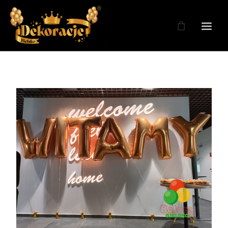
Zdjęcia
Dekoracje
Dekoracje Weselne
Dekoracje Licencja
Oferta