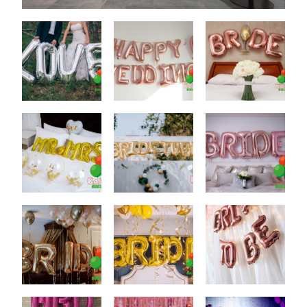
Akcesoria Dekoracyjne
Balony
Balony z helem
Kontakt