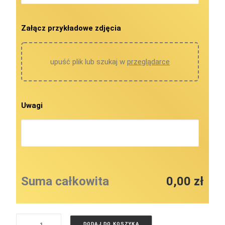
Załącz przykładowe zdjęcia
upuść plik lub szukaj w
przeglądarce
Uwagi
Suma całkowita
0,00 zł
ilość
DODAJ DO KOSZYKA