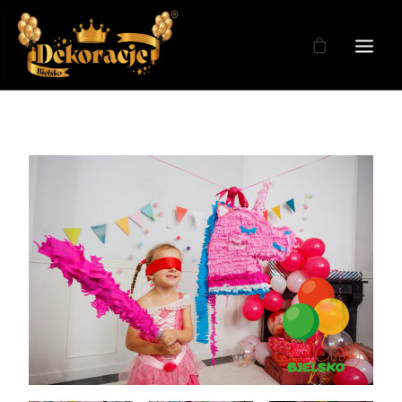
Zdjęcia
Dekoracje
Dekoracje Weselne
Dekoracje Licencja
Oferta