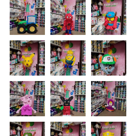
Akcesoria Dekoracyjne
Balony
Balony z helem
Kontakt