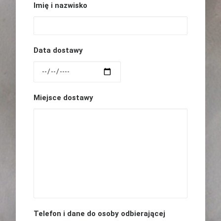
Akcesoria Dekoracyjne
Imię i nazwisko
Balony
Balony z helem
Data dostawy
Kontakt
Miejsce dostawy
Telefon i dane do osoby odbierającej