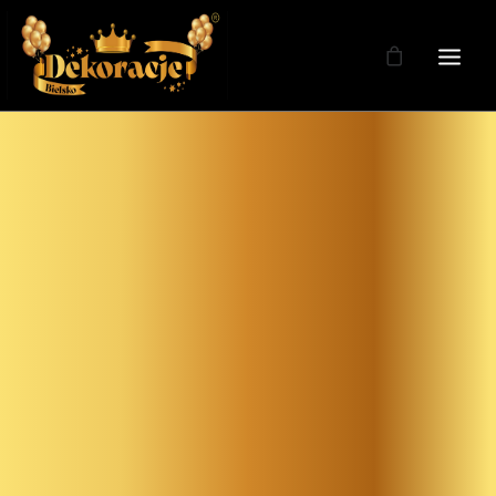
Zdjęcia
Dekoracje
Dekoracje Weselne
Dekoracje Licencja
Oferta