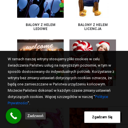
BALONY Z HELEM
BALONY Z HELEM
LEDOWE
LICENCJA
W ramach naszej witryny stosujemy pliki cookies w celu
świadczenia Państwu usług na najwyższym poziomie, w tym w
sposób dostosowany do indywidualnych potrzeb. Korzystanie z
witryny bez zmiany ustawień dotyczących cookies oznacza, że
będą one zamieszczane w Państwa urządzeniu końcowym.
Możecie Państwo dokonać w każdym czasie zmiany ustawień
BALONY Z HELEM
BALONY Z HELEM
dotyczących cookies. Więcej szczegółów w naszej "
Polityce
LITERY
OKRĄGŁE
Prywatności
".
Zadzwoń
Zgadzam Się